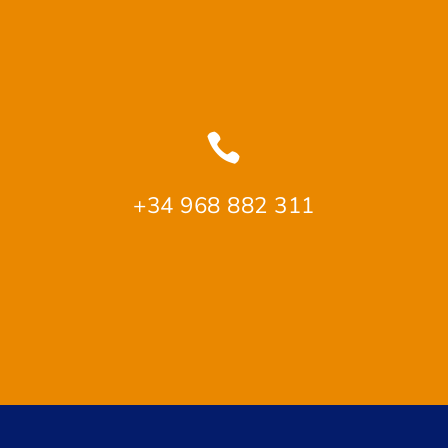

+34 968 882 311